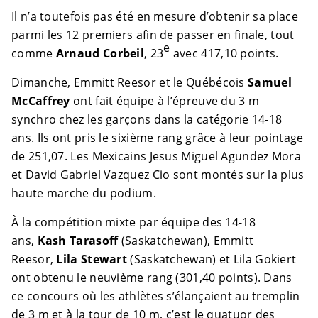
Il n’a toutefois pas été en mesure d’obtenir sa place
parmi les 12 premiers afin de passer en finale, tout
e
comme
Arnaud Corbeil
, 23
avec 417,10 points.
Dimanche, Emmitt Reesor et le Québécois
Samuel
McCaffrey
ont fait équipe à l’épreuve du 3 m
synchro chez les garçons dans la catégorie 14-18
ans. Ils ont pris le sixième rang grâce à leur pointage
de 251,07. Les Mexicains Jesus Miguel Agundez Mora
et David Gabriel Vazquez Cio sont montés sur la plus
haute marche du podium.
À la compétition mixte par équipe des 14-18
ans,
Kash Tarasoff
(Saskatchewan), Emmitt
Reesor,
Lila Stewart
(Saskatchewan) et Lila Gokiert
ont obtenu le neuvième rang (301,40 points). Dans
ce concours où les athlètes s’élançaient au tremplin
de 3 m et à la tour de 10 m, c’est le quatuor des