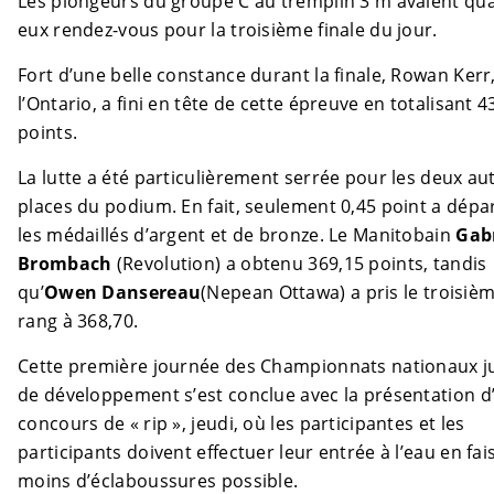
Les plongeurs du groupe C au tremplin 3 m avaient qu
eux rendez-vous pour la troisième finale du jour.
Fort d’une belle constance durant la finale, Rowan Kerr
l’Ontario, a fini en tête de cette épreuve en totalisant 4
points.
La lutte a été particulièrement serrée pour les deux au
places du podium. En fait, seulement 0,45 point a dépa
les médaillés d’argent et de bronze. Le Manitobain
Gabr
Brombach
(Revolution) a obtenu 369,15 points, tandis
qu’
Owen Dansereau
(Nepean Ottawa) a pris le troisiè
rang à 368,70.
Cette première journée des Championnats nationaux j
de développement s’est conclue avec la présentation d
concours de « rip », jeudi, où les participantes et les
participants doivent effectuer leur entrée à l’eau en fai
moins d’éclaboussures possible.