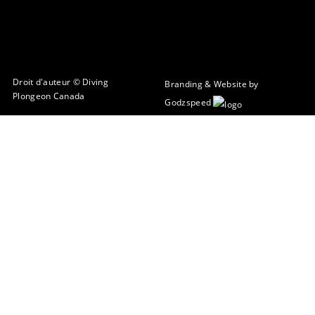
Droit d'auteur © Diving
Branding & Website by
Plongeon Canada
Godzspeed